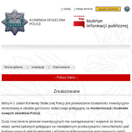
szukaj
mapa serwisu
wysoki kontrast
KOMENDA STOŁECZNA
POLICJI
Strona główna
Inwestycje
Zrealizowane
↓ Pokaż menu ↓
Zrealizowane
Jednym z zadań Komendy Stołecznej Policji jest prowadzenie działalności inwestycyjno-
remontowej w obrębie garnizonu stołecznego polegającej na
modernizacji i budowie
nowych obiektów Policji.
Duże znaczenie w procesie inwestycyjnym ma zaangażowanie i wsparcie ze strony
władz samorządowych polegające na nieodpłatnym przekazywaniu nieruchomości pod
budowę nowych siedzib jednostek i późniejsze dofinansowanie realizowanych zadań.