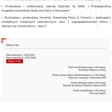
• „Przebudowa i modernizacja siedziby Wydziału do Walki z Przestępczością
Gospodarczą Komendy Stołecznej Policji w Warszawie”;
• „Rozbudowa i przebudowa Komendy Powiatowej Policji w Otwocku z parkingiem,
niezbędnymi instalacjami wewnętrznymi wraz z zagospodarowaniem terenu i
zewnętrzną infrastrukturą – etap II”.
Metryczka
Data publikacji : 24.02.2025
Data modyfikacji : 16.02.2026
Rejestr zmian
Podmiot udostępniający informację:
Komenda Stołeczna Policji
Osoba wytwarzająca/odpowiadająca za informację:
Wydział Inwestycji i Remontów KSP
Osoba udostępniająca informację:
Elżbieta Sandecka-Pultowicz Gabinet KSP
Osoba modyfikująca informację:
Patrycja Sygacz